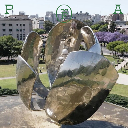
+54 11 6474 5445
+54 11 5498 7695
www.paya.ar
hola@paya.ar
@paya.haus